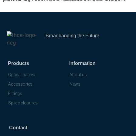
Broadbanding the Future
Products
Information
Optical cables
About us
Accessories
News
Fittings
Splice closures
Contact