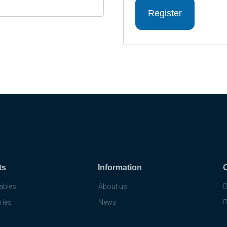
Register
ts
Information
cables
About us
ries
News