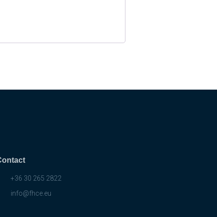
Contact
+36 30 265 2822
info@fhce.eu