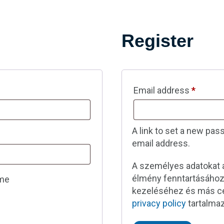
Register
Email address
*
A link to set a new pas
email address.
A személyes adatokat a
élmény fenntartásához,
me
kezeléséhez és más cé
privacy policy
tartalmaz