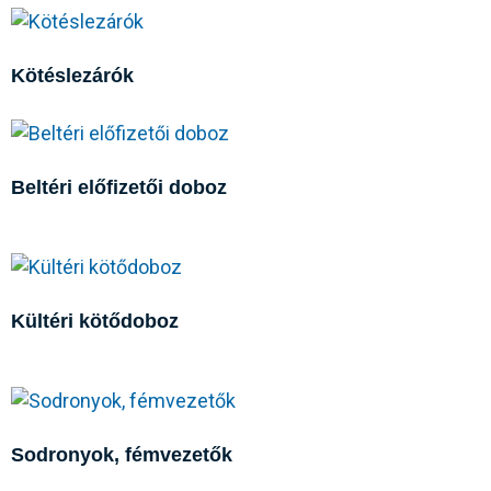
Kötéslezárók
Beltéri előfizetői doboz
Kültéri kötődoboz
Sodronyok, fémvezetők