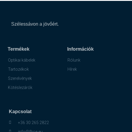
Szélessávon a jövőért.
Termékek
Információk
Optikai kábelek
Rólunk
Tartozékok
Hírek
Szerelvények
Kötéslezárók
Kapcsolat
+36 30 265 2822
info@fhce.eu