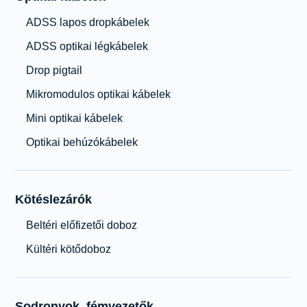
ADSS lapos dropkábelek
ADSS optikai légkábelek
Drop pigtail
Mikromodulos optikai kábelek
Mini optikai kábelek
Optikai behúzókábelek
Kötéslezárók
Beltéri előfizetői doboz
Kültéri kötődoboz
Sodronyok, fémvezetők