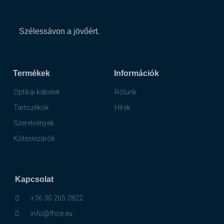
Szélessávon a jövőért.
Termékek
Információk
Optikai kábelek
Rólunk
Tartozékok
Hírek
Szerelvények
Kötéslezárók
Kapcsolat
+36 30 265 2822
info@fhce.eu