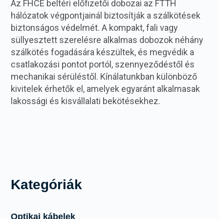
Az FHCE beltéri előfizetői dobozai az FTTH
hálózatok végpontjainál biztosítják a szálkötések
biztonságos védelmét. A kompakt, fali vagy
süllyesztett szerelésre alkalmas dobozok néhány
szálkötés fogadására készültek, és megvédik a
csatlakozási pontot portól, szennyeződéstől és
mechanikai sérüléstől. Kínálatunkban különböző
kivitelek érhetők el, amelyek egyaránt alkalmasak
lakossági és kisvállalati bekötésekhez.
Kategóriák
Optikai kábelek