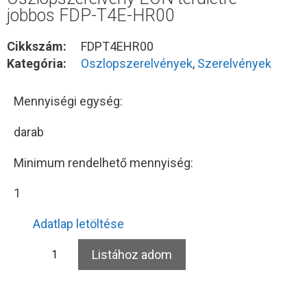
jobbos FDP-T4E-HR00
Cikkszám:
FDPT4EHR00
Kategória:
Oszlopszerelvények
,
Szerelvények
Mennyiségi egység:
darab
Minimum rendelhető mennyiség:
1
Adatlap letöltése
Listához adom