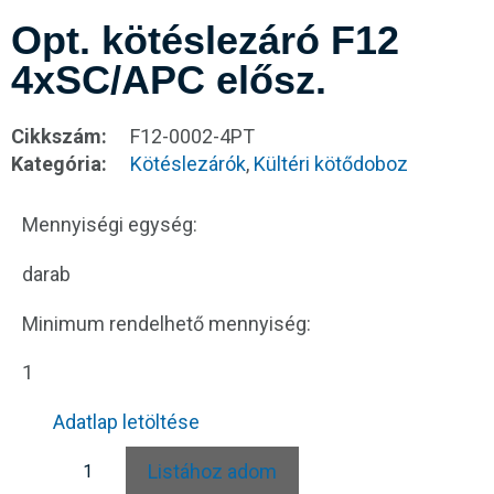
Opt. kötéslezáró F12
4xSC/APC elősz.
Cikkszám:
F12-0002-4PT
Kategória:
Kötéslezárók
,
Kültéri kötődoboz
Mennyiségi egység:
darab
Minimum rendelhető mennyiség:
1
Adatlap letöltése
Listához adom