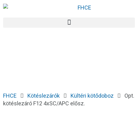
FHCE
Kötéslezárók
Kültéri kötődoboz
Opt.
kötéslezáró F12 4xSC/APC elősz.