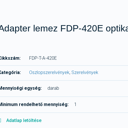
Adapter lemez FDP-420E optik
Cikkszám:
FDP-T-A-420E
Kategória:
Oszlopszerelvények
,
Szerelvények
Mennyiségi egység:
darab
Minimum rendelhető mennyiség:
1
Adatlap letöltése