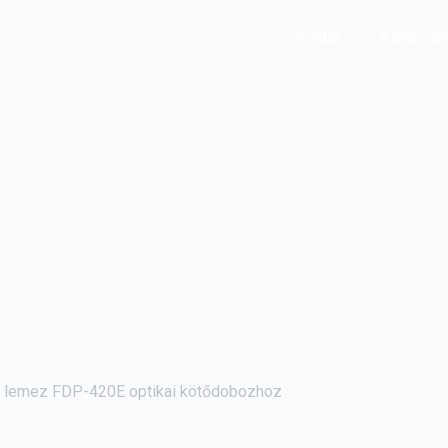
Főoldal
Katalógu
 lemez FDP-420E optikai kötődobozhoz