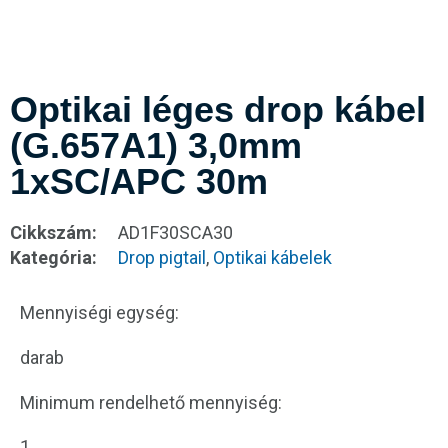
Optikai léges drop kábel
(G.657A1) 3,0mm
1xSC/APC 30m
Cikkszám:
AD1F30SCA30
Kategória:
Drop pigtail
,
Optikai kábelek
Mennyiségi egység:
darab
Minimum rendelhető mennyiség:
1