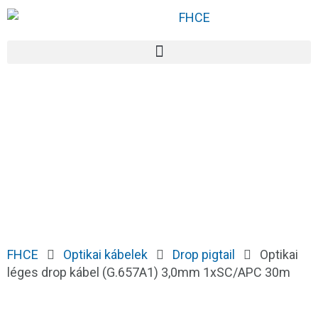
FHCE
Optikai kábelek
Drop pigtail
Optikai
léges drop kábel (G.657A1) 3,0mm 1xSC/APC 30m