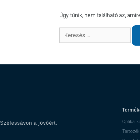
Úgy tűnik, nem található az, amir
Termék
Optikai k
Szélessávon a jövőért.
Tartozék