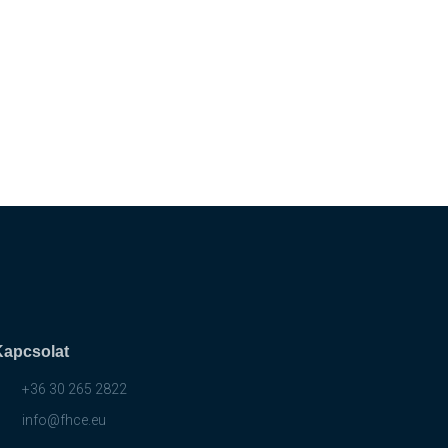
Kapcsolat
+36 30 265 2822
info@fhce.eu