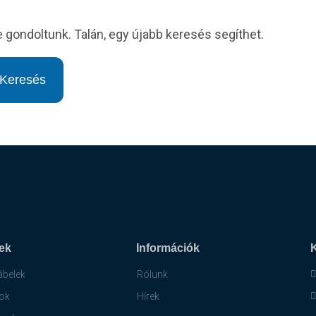
e gondoltunk. Talán, egy újabb keresés segíthet.
ek
Információk
ábelek
Rólunk
ok
Hírek